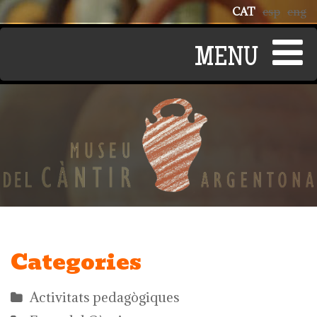
Vés al contingut
CAT
esp
eng
Categories
Activitats pedagògiques