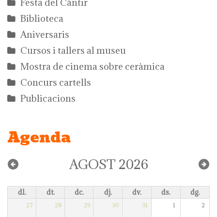
Festa del Càntir
Biblioteca
Aniversaris
Cursos i tallers al museu
Mostra de cinema sobre ceràmica
Concurs cartells
Publicacions
Agenda
AGOST 2026
dl.
dt.
dc.
dj.
dv.
ds.
dg.
27
28
29
30
31
1
2