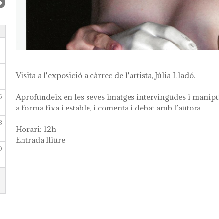
2
9
Visita a l'exposició a càrrec de l'artista, Júlia Lladó.
Aprofundeix en les seves imatges intervingudes i manipu
6
a forma fixa i estable, i comenta i debat amb l’autora.
3
Horari: 12h
Entrada lliure
0
6