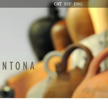
CAT
ESP
ENG