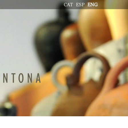
CAT
ESP
ENG