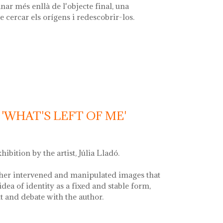
nar més enllà de l'objecte final, una
e cercar els orígens i redescobrir-los.
la font'
'WHAT'S LEFT OF ME'
xhibition by the artist, Júlia Lladó.
her intervened and manipulated images that
idea of identity as a fixed and stable form,
and debate with the author.