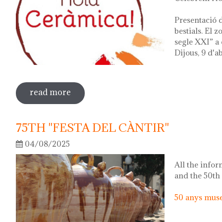
Presentació d
bestials. El 
segle XXI” a 
Dijous, 9 d'ab
read more
sobre hola ceràmica! 2026
75TH "FESTA DEL CÀNTIR"
04/08/2025
All the infor
and the 50th
50 anys museu