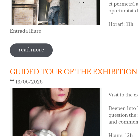
et permetrà a
oportunitat d
Horari: 11h
Entrada lliure
read more
sobre visita guiada a l'exposició 'anar a 
GUIDED TOUR OF THE EXHIBITION 
13/06/2026
Visit to the e
Deepen into 
question the 
and comment 
Hours: 12h