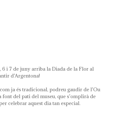
t's left of me'
 6 i 7 de juny arriba la Diada de la Flor al
ntir d’Argentona!
com ja és tradicional, podreu gaudir de l’Ou
a font del pati del museu, que s’omplirà de
 per celebrar aquest dia tan especial.