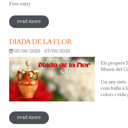
Free entry
read more
sobre guided tour of the exhibition 'wha
DIADA DE LA FLOR
05/06/2026 - 07/06/2026
Els propers 5,
Museu del Cà
Un any més, 
com balla a l
colors i vida
read more
sobre diada de la flor