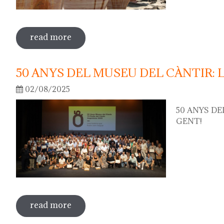
read more
sobre 75th "festa del càntir"
50 ANYS DEL MUSEU DEL CÀNTIR: 
02/08/2025
50 ANYS DE
GENT!
read more
sobre 50 anys del museu del càntir: la f