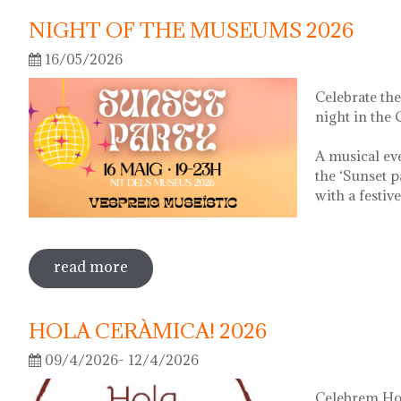
NIGHT OF THE MUSEUMS 2026
16/05/2026
Celebrate th
night in the
A musical ev
the ‘Sunset p
with a festiv
read more
sobre night of the museums 2026
HOLA CERÀMICA! 2026
09/4/2026- 12/4/2026
Celebrem Hol