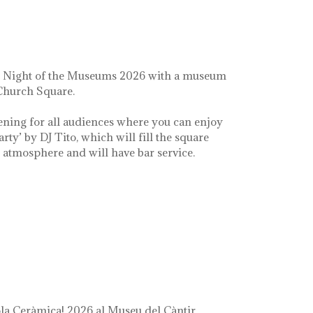
e Night of the Museums 2026 with a museum
 Church Square.
ening for all audiences where you can enjoy
arty’ by DJ Tito, which will fill the square
e atmosphere and will have bar service.
a Ceràmica! 2026 al Museu del Càntir