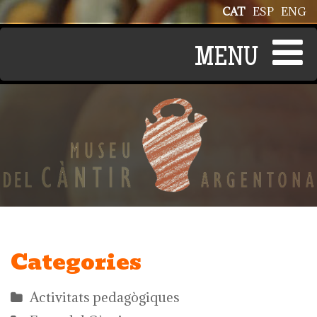
Vés al contingut
CAT
ESP
ENG
Categories
Activitats pedagògiques