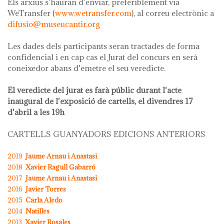
Els arxius s’hauran d’enviar, preferiblement via
WeTransfer (
www.wetransfer.com
), al correu electrònic a
difusio@museucantir.org
Les dades dels participants seran tractades de forma
confidencial i en cap cas el Jurat del concurs en serà
coneixedor abans d'emetre el seu veredicte.
El veredicte del jurat es farà públic durant l'acte
inaugural de l'exposició de cartells, el divendres 17
d'abril a les 19h
CARTELLS GUANYADORS EDICIONS ANTERIORS
2019
Jaume Arnau i Anastasi
2018
Xavier Ragull Gabarró
2017
Jaume Arnau i Anastasi
2016
Javier Torres
2015
Carla Aledo
2014
Natilles
2013
Xavier Rosales