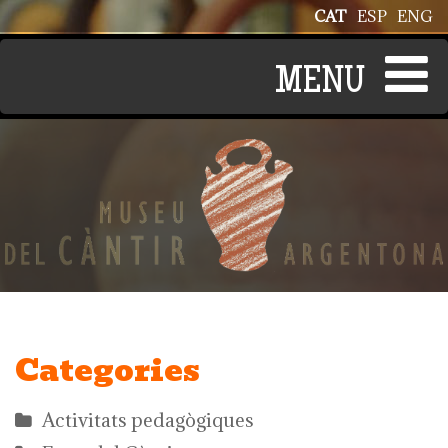
Vés al contingut
CAT
ESP
ENG
Categories
Activitats pedagògiques