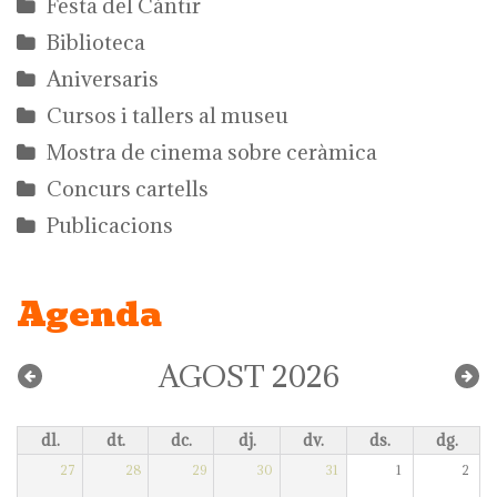
Festa del Càntir
Biblioteca
Aniversaris
Cursos i tallers al museu
Mostra de cinema sobre ceràmica
Concurs cartells
Publicacions
Agenda
AGOST 2026
dl.
dt.
dc.
dj.
dv.
ds.
dg.
27
28
29
30
31
1
2