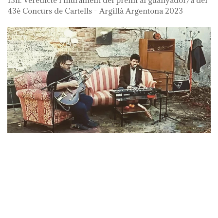
13h. Veredicte i lliurament del premi al guanyador/a del
43è Concurs de Cartells - Argillà Argentona 2023