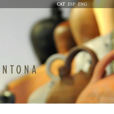
CAT
ESP
ENG