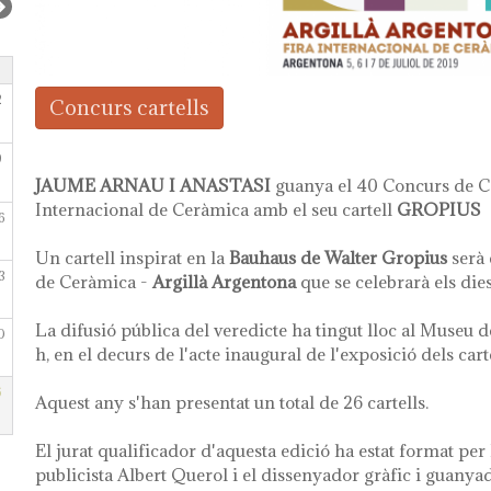
2
Concurs cartells
9
JAUME ARNAU I ANASTASI
guanya el 40 Concurs de Ca
Internacional de Ceràmica amb el seu cartell
GROPIUS
6
Un cartell inspirat en la
Bauhaus de Walter Gropius
serà 
3
de Ceràmica -
Argillà Argentona
que se celebrarà els die
La difusió pública del veredicte ha tingut lloc al Museu de
0
h, en el decurs de l'acte inaugural de l'exposició dels cart
6
Aquest any s'han presentat un total de 26 cartells.
El jurat qualificador d'aquesta edició ha estat format per
publicista Albert Querol i el dissenyador gràfic i guanyad