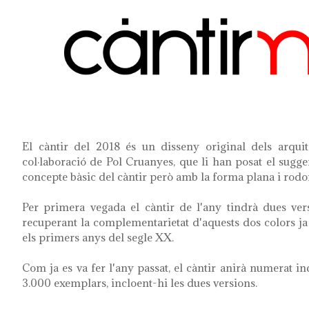
El càntir del 2018 és un disseny original dels arqui
col·laboració de Pol Cruanyes, que li han posat el sug
concepte bàsic del càntir però amb la forma plana i rod
Per primera vegada el càntir de l'any tindrà dues vers
recuperant la complementarietat d'aquests dos colors ja 
els primers anys del segle XX.
Com ja es va fer l'any passat, el càntir anirà numerat in
3.000 exemplars, incloent-hi les dues versions.