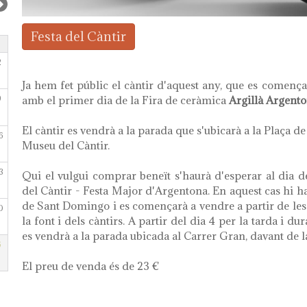
Festa del Càntir
2
Ja hem fet públic el càntir d'aquest any, que es comença
9
amb el primer dia de la Fira de ceràmica
Argillà Argent
El càntir es vendrà a la parada que s'ubicarà a la Plaça de
6
Museu del Càntir.
3
Qui el vulgui comprar beneït s'haurà d'esperar al dia d
del Càntir - Festa Major d'Argentona. En aquest cas hi ha
de Sant Domingo i es començarà a vendre a partir de les 1
0
la font i dels càntirs. A partir del dia 4 per la tarda i du
es vendrà a la parada ubicada al Carrer Gran, davant de la
6
El preu de venda és de 23 €