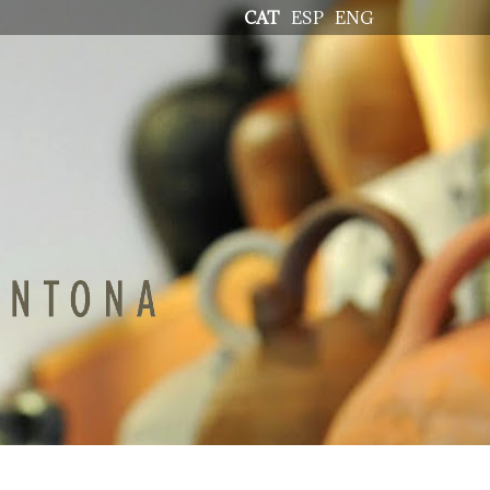
CAT
ESP
ENG