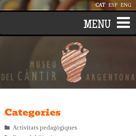
Vés al contingut
CAT
ESP
ENG
Categories
Activitats pedagògiques