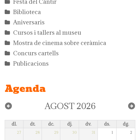
Festa del Càntir
Biblioteca
Aniversaris
Cursos i tallers al museu
Mostra de cinema sobre ceràmica
Concurs cartells
Publicacions
Agenda
AGOST 2026
dl.
dt.
dc.
dj.
dv.
ds.
dg.
27
28
29
30
31
1
2