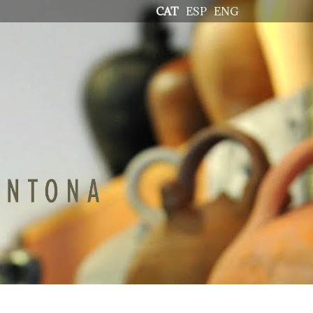
CAT
ESP
ENG