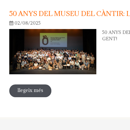
50 ANYS DEL MUSEU DEL CÀNTIR: 
02/08/2025
50 ANYS DE
GENT!
llegeix més
sobre 50 anys del museu del càntir: la 