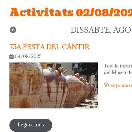
Activitats 02/08/20
DISSABTE, AGOS
75A FESTA DEL CÀNTIR
04/08/2025
Tota la infor
del Museu de
50 anys museu
llegeix més
sobre 75a festa del càntir