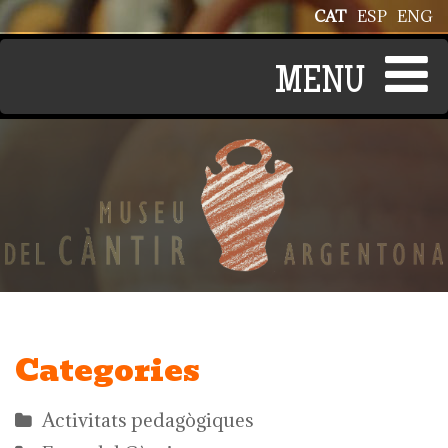
Vés al contingut
CAT
ESP
ENG
Categories
Activitats pedagògiques