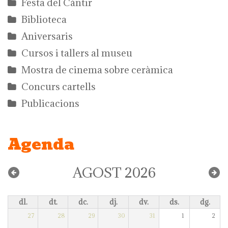
Festa del Càntir
Biblioteca
Aniversaris
Cursos i tallers al museu
Mostra de cinema sobre ceràmica
Concurs cartells
Publicacions
Agenda
AGOST 2026
dl.
dt.
dc.
dj.
dv.
ds.
dg.
27
28
29
30
31
1
2