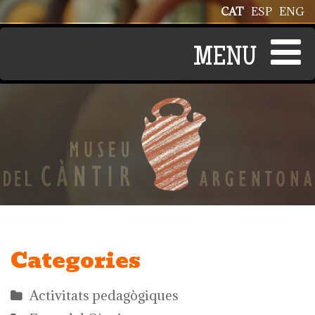
Vés al contingut
CAT
ESP
ENG
Categories
Activitats pedagògiques