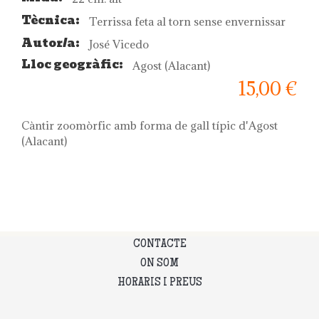
Tècnica:
Terrissa feta al torn sense envernissar
Autor/a:
José Vicedo
Lloc geogràfic:
Agost (Alacant)
15,00 €
Càntir zoomòrfic amb forma de gall típic d'Agost
(Alacant)
CONTACTE
ON SOM
HORARIS I PREUS