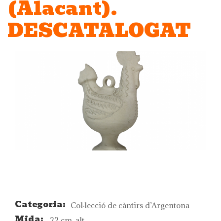
(Alacant).
DESCATALOGAT
Categoria:
Col·lecció de càntirs d’Argentona
Mida:
22 cm. alt