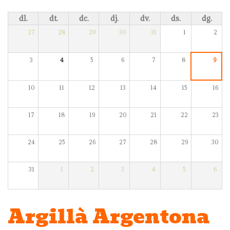
dl.
dt.
dc.
dj.
dv.
ds.
dg.
27
28
29
30
31
1
2
3
4
5
6
7
8
9
10
11
12
13
14
15
16
17
18
19
20
21
22
23
24
25
26
27
28
29
30
31
1
2
3
4
5
6
Argillà Argentona