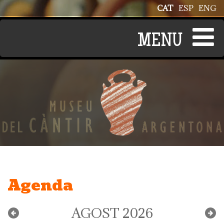
Vés al contingut
CAT
ESP
ENG
Agenda
AGOST 2026