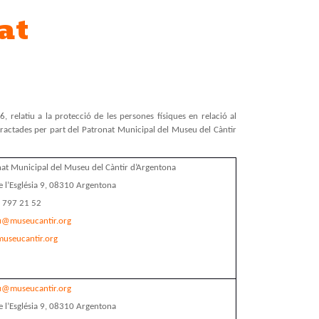
at
 relatiu a la protecció de les persones físiques en relació al
n tractades per part del Patronat Municipal del Museu del Càntir
at Municipal del Museu del Càntir d’Argentona
e l’Església 9, 08310 Argentona
3 797 21 52
u@museucantir.org
useucantir.org
u@museucantir.org
e l’Església 9, 08310 Argentona