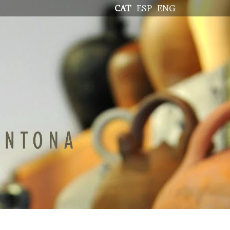
CAT
ESP
ENG