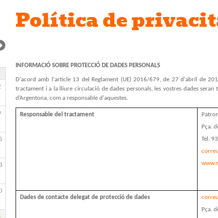
Política de privacit
INFORMACIÓ SOBRE PROTECCIÓ DE DADES PERSONALS
D'acord amb l'article 13 del Reglament (UE) 2016/679, de 27 d'abril de 2016,
2
tractament i a la lliure circulació de dades personals, les vostres dades sera
d’Argentona, com a responsable d'aquestes.
9
Responsable del tractament
Patron
Pça. d
6
Tel. 9
corre
www.m
3
0
Dades de contacte delegat de protecció de dades
corre
Pça. d
6