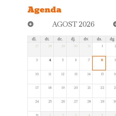
Agenda
AGOST 2026
dl.
dt.
dc.
dj.
dv.
ds.
dg.
27
28
29
30
31
1
3
4
5
6
7
8
10
11
12
13
14
15
1
17
18
19
20
21
22
2
24
25
26
27
28
29
3
31
1
2
3
4
5