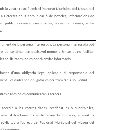
ir la vostra relació amb el Patronat Municipal del Museu del
 als efectes de la comunicació de notícies, informacions de
ter públic, convocatòries d’actes, rodes de premsa, entre
s.
timent de la persona interessada. La persona interessada pot
r el consentiment en qualsevol moment. En cas de no facilitar
des sol·licitades, no es podrà enviar informació.
iment d’una obligació legal aplicable al responsable del
ment. Les dades són obligatòries per tramitar la sol·licitud.
stres dades no es comunicaran a tercers.
accedir a les vostres dades, rectificar-les o suprimir-les,
-vos al tractament i sol·licitar-ne la limitació, enviant la
 sol·licitud a l’adreça del Patronat Municipal del Museu del
 d’Argentona.