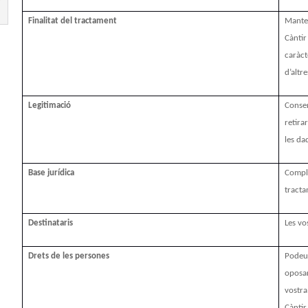
Finalitat del tractament
Manten
Càntir
caràc
d’altre
Legitimació
Consen
retira
les da
Base jurídica
Compl
tracta
Destinataris
Les vo
Drets de les persones
Podeu 
oposar
vostra
Càntir