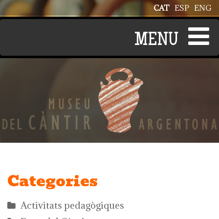
Vés al contingut
CAT
ESP
ENG
Categories
Activitats pedagògiques