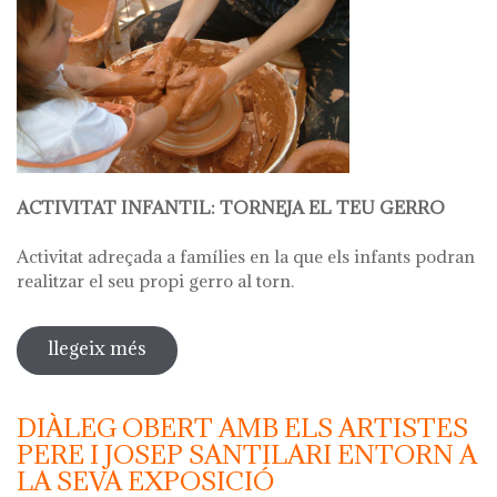
ACTIVITAT INFANTIL: TORNEJA EL TEU GERRO
Activitat adreçada a famílies en la que els infants podran
realitzar el seu propi gerro al torn.
llegeix més
sobre hola ceràmica - taller infantil:
dits petits, mans expertes: torneja el
teu gerro
DIÀLEG OBERT AMB ELS ARTISTES
PERE I JOSEP SANTILARI ENTORN A
LA SEVA EXPOSICIÓ