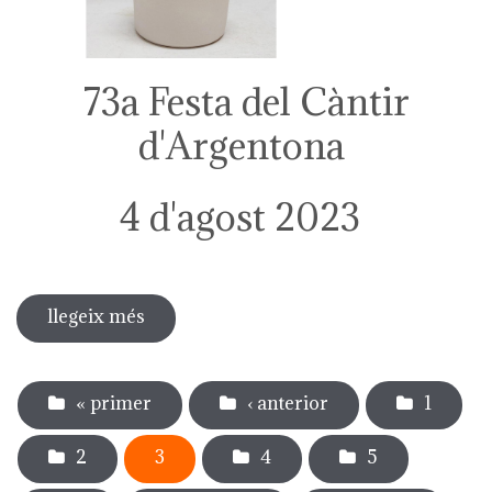
73a Festa del Càntir
d'Argentona
4 d'agost 2023
llegeix més
sobre 73a festa del càntir
Pàgines
« primer
‹ anterior
1
2
3
4
5