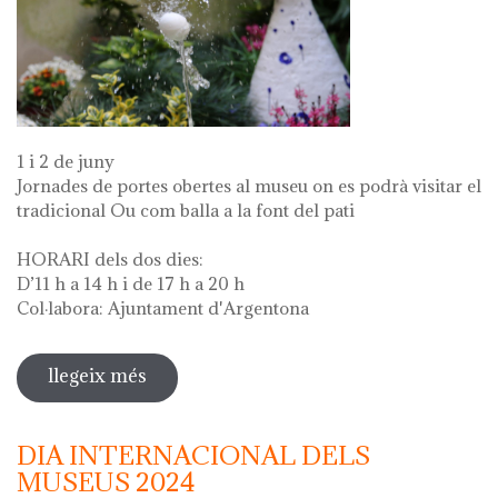
1 i 2 de juny
Jornades de portes obertes al museu on es podrà visitar el
tradicional Ou com balla a la font del pati
HORARI dels dos dies:
D’11 h a 14 h i de 17 h a 20 h
Col·labora: Ajuntament d'Argentona
llegeix més
sobre diada de la flor - l'ou com balla
a la font
DIA INTERNACIONAL DELS
MUSEUS 2024