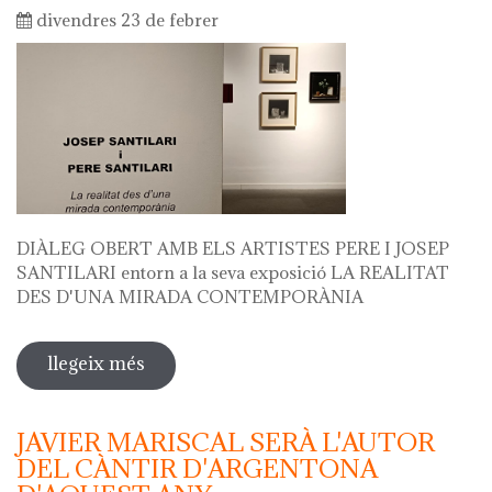
divendres 23 de febrer
DIÀLEG OBERT AMB ELS ARTISTES PERE I JOSEP
SANTILARI entorn a la seva exposició LA REALITAT
DES D'UNA MIRADA CONTEMPORÀNIA
llegeix més
sobre diàleg obert amb els artistes
pere i josep santilari entorn a la seva
exposició
JAVIER MARISCAL SERÀ L'AUTOR
DEL CÀNTIR D'ARGENTONA