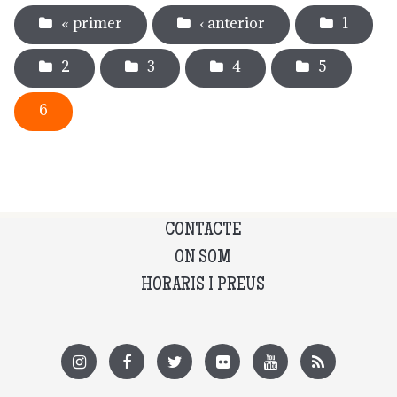
« primer
‹ anterior
1
2
3
4
5
6
CONTACTE
ON SOM
HORARIS I PREUS