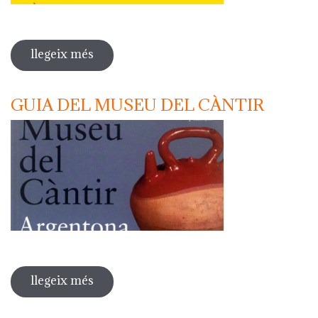
llegeix més
sobre càntirs valencians de fantasia.
el reflex d'una cultura mediterrània
GUIA DEL MUSEU DEL CÀNTIR
llegeix més
sobre guia del museu del càntir
Pàgines