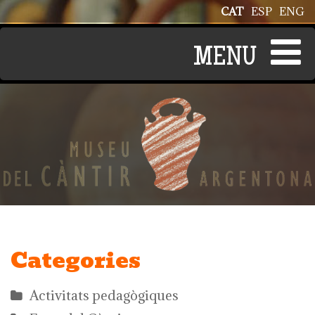
Vés al contingut
CAT
ESP
ENG
Categories
Activitats pedagògiques