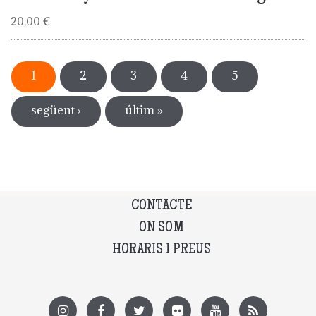
20,00 €
Pàgines
1
2
3
4
5
següent ›
últim »
CONTACTE
ON SOM
HORARIS I PREUS