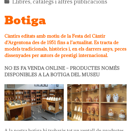
Llibres, catàlegs i altres publicacions
Botiga
Càntirs editats amb motiu de la Festa del Càntir
d’Argentona des de 1951 fins a l’actualitat. Es tracta de
models tradicionals, històrics i, en els darrers anys, peces
dissenyades per autors de prestigi internacional.
NO ES FA VENDA ONLINE – PRODUCTES NOMÉS
DISPONIBLES A LA BOTIGA DEL MUSEU
A la nostra botiga hi trobaràs tot un ventall de productes