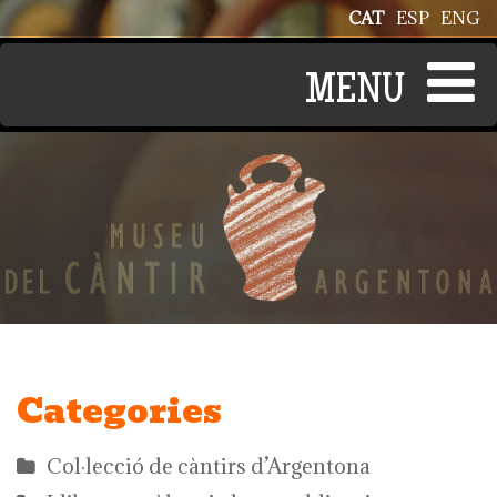
Vés al contingut
CAT
ESP
ENG
Categories
Col·lecció de càntirs d’Argentona