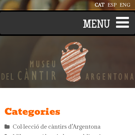
Vés al contingut
CAT
ESP
ENG
Categories
Col·lecció de càntirs d’Argentona