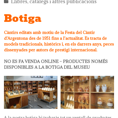
Llibres, catàlegs i altres publicacions
Botiga
Càntirs editats amb motiu de la Festa del Càntir
d’Argentona des de 1951 fins a l’actualitat. Es tracta de
models tradicionals, històrics i, en els darrers anys, peces
dissenyades per autors de prestigi internacional.
NO ES FA VENDA ONLINE – PRODUCTES NOMÉS
DISPONIBLES A LA BOTIGA DEL MUSEU
A la nostra botiga hi trobaràs tot un ventall de productes