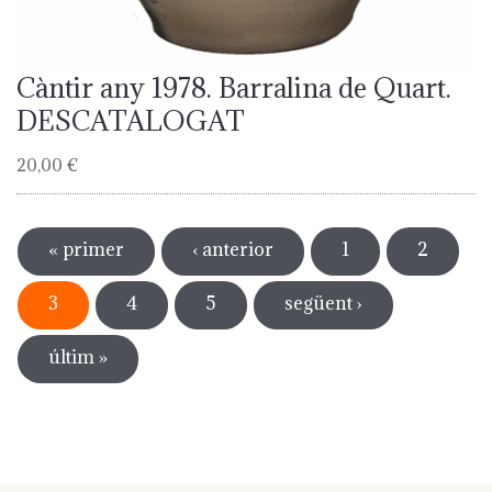
Càntir any 1978. Barralina de Quart.
DESCATALOGAT
20,00 €
Pàgines
« primer
‹ anterior
1
2
3
4
5
següent ›
últim »