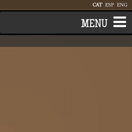
Vés al contingut
CAT
ESP
ENG